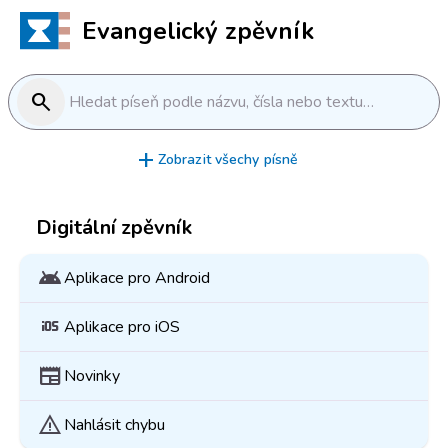
Evangelický zpěvník
search
Hledat píseň podle názvu, čísla nebo textu…
add
Zobrazit všechy písně
Digitální zpěvník
android
Aplikace pro Android
ios
Aplikace pro iOS
newspaper
Novinky
warning
Nahlásit chybu