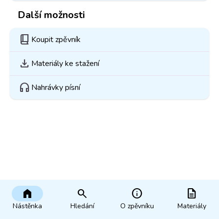
Další možnosti
book_2
Koupit zpěvník
download
Materiály ke stažení
headphones
Nahrávky písní
home
search
info
description
Nástěnka
Hledání
O zpěvníku
Materiály