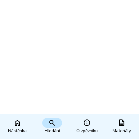
home
search
info
description
Nástěnka
Hledání
O zpěvníku
Materiály