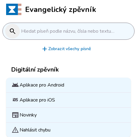
Evangelický zpěvník
search
Hledat píseň podle názvu, čísla nebo textu…
add
Zobrazit všechy písně
Digitální zpěvník
android
Aplikace pro Android
ios
Aplikace pro iOS
newspaper
Novinky
warning
Nahlásit chybu