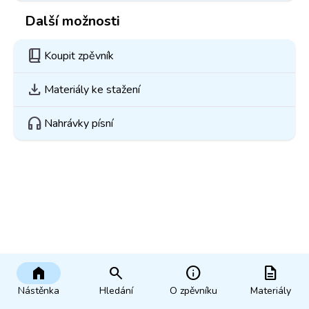
Další možnosti
book_2
Koupit zpěvník
download
Materiály ke stažení
headphones
Nahrávky písní
home
search
info
description
Nástěnka
Hledání
O zpěvníku
Materiály