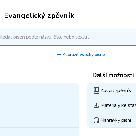
Evangelický zpěvník
ledat píseň podle názvu, čísla nebo textu…
add
Zobrazit všechy písně
Další možnosti
book_2
Koupit zpěvník
download
Materiály ke sta
headphones
Nahrávky písní