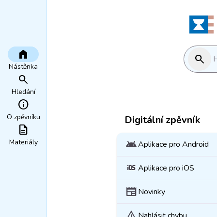
home
search
H
Nástěnka
search
Hledání
info
O zpěvníku
Digitální zpěvník
description
Materiály
android
Aplikace pro Android
ios
Aplikace pro iOS
newspaper
Novinky
warning
Nahlásit chybu