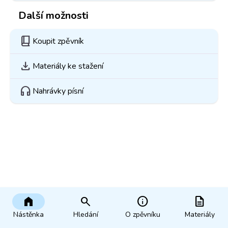
Další možnosti
book_2
Koupit zpěvník
download
Materiály ke stažení
headphones
Nahrávky písní
home
search
info
description
Nástěnka
Hledání
O zpěvníku
Materiály