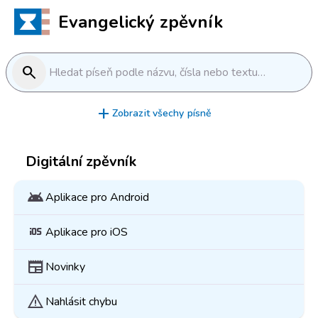
Evangelický zpěvník
search
Hledat píseň podle názvu, čísla nebo textu…
add
Zobrazit všechy písně
Digitální zpěvník
android
Aplikace pro Android
ios
Aplikace pro iOS
newspaper
Novinky
warning
Nahlásit chybu