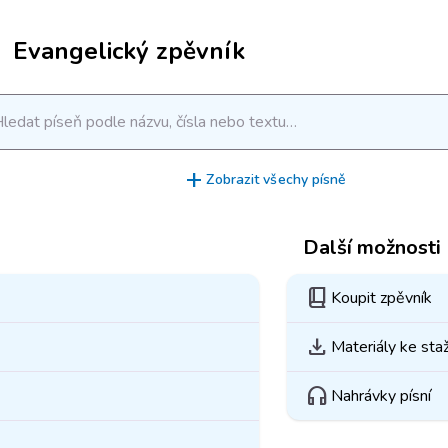
Evangelický zpěvník
ledat píseň podle názvu, čísla nebo textu…
add
Zobrazit všechy písně
Další možnosti
book_2
Koupit zpěvník
download
Materiály ke sta
headphones
Nahrávky písní