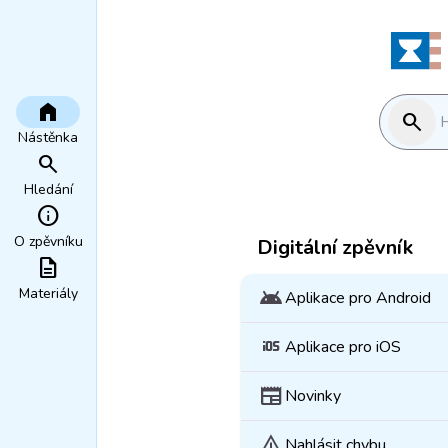
home
search
H
Nástěnka
search
Hledání
info
O zpěvníku
Digitální zpěvník
description
Materiály
android
Aplikace pro Android
ios
Aplikace pro iOS
newspaper
Novinky
warning
Nahlásit chybu