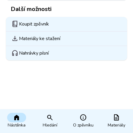
Další možnosti
book_2
Koupit zpěvník
download
Materiály ke stažení
headphones
Nahrávky písní
home
search
info
description
Nástěnka
Hledání
O zpěvníku
Materiály