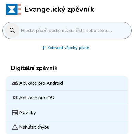
Evangelický zpěvník
search
Hledat píseň podle názvu, čísla nebo textu…
add
Zobrazit všechy písně
Digitální zpěvník
android
Aplikace pro Android
ios
Aplikace pro iOS
newspaper
Novinky
warning
Nahlásit chybu