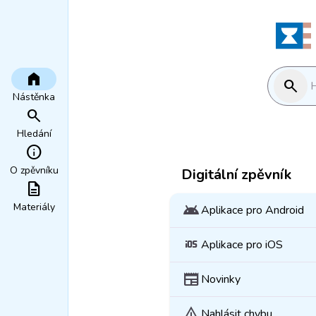
home
search
H
Nástěnka
search
Hledání
info
O zpěvníku
Digitální zpěvník
description
Materiály
android
Aplikace pro Android
ios
Aplikace pro iOS
newspaper
Novinky
warning
Nahlásit chybu