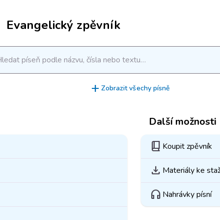
Evangelický zpěvník
ledat píseň podle názvu, čísla nebo textu…
add
Zobrazit všechy písně
Další možnosti
book_2
Koupit zpěvník
download
Materiály ke sta
headphones
Nahrávky písní