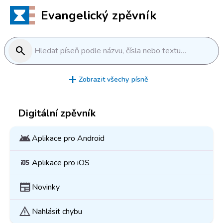
Evangelický zpěvník
search
Hledat píseň podle názvu, čísla nebo textu…
add
Zobrazit všechy písně
Digitální zpěvník
android
Aplikace pro Android
ios
Aplikace pro iOS
newspaper
Novinky
warning
Nahlásit chybu