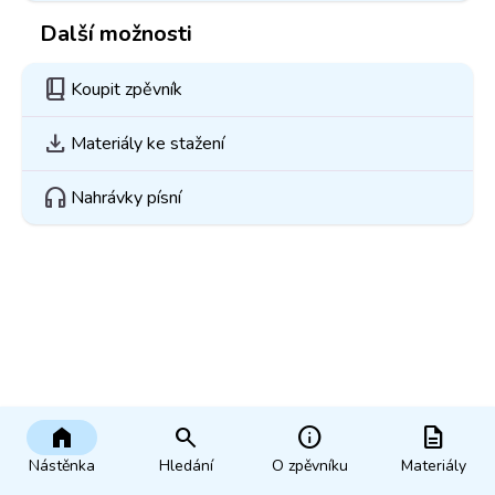
Další možnosti
book_2
Koupit zpěvník
download
Materiály ke stažení
headphones
Nahrávky písní
home
search
info
description
Nástěnka
Hledání
O zpěvníku
Materiály