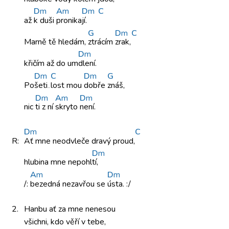
D
m
A
m
D
m
C
až
k duši
pronika
jí.
G
D
m
C
Marně tě
hledám,
ztrácím
zrak,
D
m
křičím až
do um
dlení.
D
m
C
D
m
G
Po
šeti
lost mou
dobře
znáš,
D
m
A
m
D
m
nic
ti z ní
skryto
není.
D
m
C
R:
Ať mne
neodvleče dravý
proud,
D
m
hlubina mne
nepohl
tí,
A
m
D
m
/:
bezedná nezavřou
se
ústa. :/
2.
Hanbu ať
za mne
nenesou
všichni, kdo
věří v tebe,