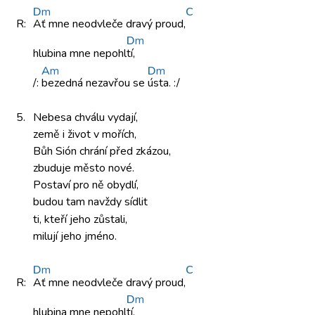
D
m
C
R:
Ať mne
neodvleče dravý
proud,
D
m
hlubina mne
nepohl
tí,
A
m
D
m
/:
bezedná nezavřou
se
ústa. :/
5.
Nebesa chválu
vydají,
země i život
v mořích,
Bůh Sión
chrání před
zkázou,
zbuduje město
nové.
Postaví pro
ně obydlí,
budou tam
navždy sídlit
ti, kteří
jeho zůstali,
milují jeho jméno.
D
m
C
R:
Ať mne
neodvleče dravý
proud,
D
m
hlubina mne
nepohl
tí,