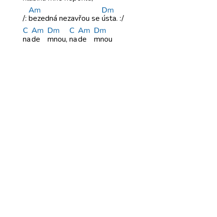
A
m
D
m
/:
bezedná nezavřou
se
ústa. :/
C
A
m
D
m
C
A
m
D
m
na
de
mnou,
na
de
mnou