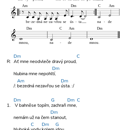
D
m
C
R:
Ať mne
neodvleče dravý
proud,
D
m
hlubina mne
nepohl
tí,
A
m
D
m
/:
bezedná nezavřou
se
ústa. :/
D
m
G
D
m
C
1.
V bahně
se topím,
zachraň
mne,
D
m
nemám už
na čem
stanout,
C
D
m
G
hluboké
vody
kolem
jdou,