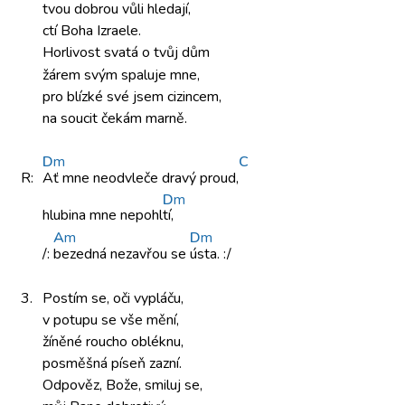
tvou dobrou
vůli hledají,
ctí Boha
Izraele.
Horlivost svatá
o tvůj dům
žárem svým
spaluje mne,
pro blízké
své jsem
cizincem,
na soucit
čekám marně.
D
m
C
R:
Ať mne
neodvleče dravý
proud,
D
m
hlubina mne
nepohl
tí,
A
m
D
m
/:
bezedná nezavřou
se
ústa. :/
3.
Postím se,
oči vypláču,
v potupu se
vše mění,
žíněné roucho
obléknu,
posměšná píseň
zazní.
Odpověz, Bože,
smiluj se,