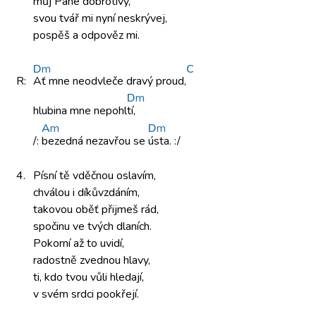
můj Pane
dobrotivý,
svou tvář
mi nyní
neskrývej,
pospěš a odpověz mi.
D
m
C
R:
Ať mne
neodvleče dravý
proud,
D
m
hlubina mne
nepohl
tí,
A
m
D
m
/:
bezedná nezavřou
se
ústa. :/
4.
Písní tě
vděčnou oslavím,
chválou i díkůvzdáním,
takovou oběť
přijmeš rád,
spočinu ve
tvých dlaních.
Pokorní až
to uvidí,
radostně zvednou
hlavy,
ti, kdo
tvou vůli
hledají,
v svém srdci
pookřejí.