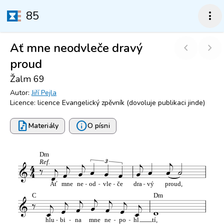
85
more_vert
Ať mne neodvleče dravý
chevron_left
chevron_right
proud
Žalm 69
Autor:
Jiří Pejla
Licence: licence Evangelický zpěvník (dovoluje publikaci jinde)
audio_file
info
Materiály
O písni