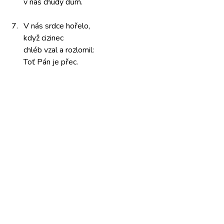
v náš chudý dům.
7.
V nás srdce
hořelo,
když cizinec
chléb vzal
a rozlomil:
Toť Pán
je přec.