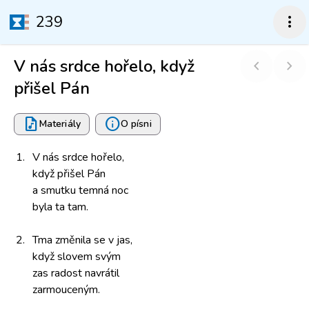
239
more_vert
V nás srdce hořelo, když
chevron_left
chevron_right
přišel Pán
audio_file
info
Materiály
O písni
1.
V nás srdce
hořelo,
když přišel
Pán
a smutku temná
noc
byla ta tam.
2.
Tma změnila
se v jas,
když slovem
svým
zas radost
navrátil
zarmouceným.