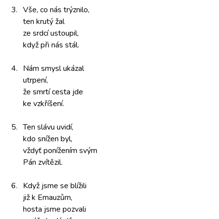
3.
Vše, co
nás trýznilo,
ten krutý
žal
ze srdcí
ustoupil,
když při
nás stál.
4.
Nám smysl
ukázal
utrpení,
že smrtí
cesta jde
ke vzkříšení.
5.
Ten slávu
uvidí,
kdo snížen
byl,
vždyť ponížením
svým
Pán zvítězil.
6.
Když jsme
se blížili
již k Emauzům,
hosta jsme
pozvali