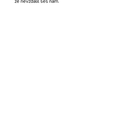
že nevzdálil
ses nám.