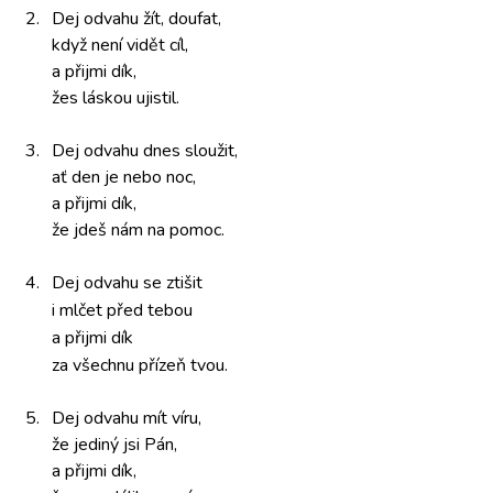
2.
Dej odvahu
žít, doufat,
když není
vidět cíl,
a přijmi dík,
žes láskou
ujistil.
3.
Dej odvahu
dnes sloužit,
ať den
je nebo
noc,
a přijmi dík,
že jdeš
nám na pomoc.
4.
Dej odvahu
se ztišit
i mlčet před
tebou
a přijmi dík
za všechnu
přízeň tvou.
5.
Dej odvahu
mít víru,
že jediný
jsi Pán,
a přijmi dík,