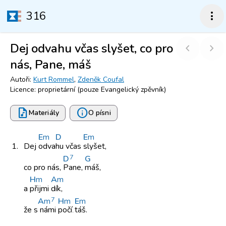
316
more_vert
Dej odvahu včas slyšet, co pro
chevron_left
chevron_right
nás, Pane, máš
Autoři:
Kurt Rommel
,
Zdeněk Coufal
Licence: proprietární (pouze Evangelický zpěvník)
audio_file
info
Materiály
O písni
E
m
D
E
m
1.
Dej
odva
hu včas
slyšet,
7
D
G
co pro
nás,
Pane,
máš,
H
m
A
m
a
přijmi
dík,
7
A
m
H
m
E
m
že s
námi
počí
táš.