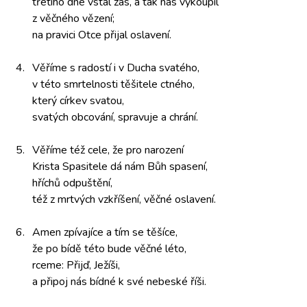
třetího dne
vstal zas,
a tak nás
vykoupil
z věčného vězení;
na pravici
Otce přijal
oslavení.
4.
Věříme s radostí
i v Ducha svatého,
v této smrtelnosti
těšitele ctného,
který církev
svatou,
svatých obcování,
spravuje a chrání.
5.
Věříme též
cele, že
pro narození
Krista Spasitele
dá nám
Bůh spasení,
hříchů odpuštění,
též z mrtvých
vzkříšení, věčné
oslavení.
6.
Amen zpívajíce
a tím se
těšíce,
že po
bídě této
bude věčné
léto,
rceme: Přijď,
Ježíši,
a připoj nás
bídné k své
nebeské říši.