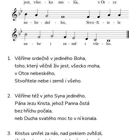
1.
Věříme srdečně
v jediného Boha,
toho, který
věčně živ
jest, všecko
moha,
v Otce nebeského,
Stvořitele nebe
i země i všeho.
2.
Věříme též
v jeho Syna
jediného,
Pána Jezu
Krista, jehož
Panna čistá
bez hříchu
počala,
neb Ducha
svatého moc
to v ní
konala.
3.
Kristus umřel
za nás,
nad peklem
zvítězil,