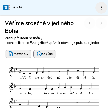
339
more_vert
Věříme srdečně v jediného
chevron_left
chevron_right
Boha
Autor překladu neznámý
Licence: licence Evangelický zpěvník (dovoluje publikaci jinde)
audio_file
info
Materiály
O písni