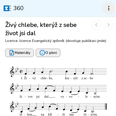
360
more_vert
Živý chlebe, kterýž z sebe
chevron_left
chevron_right
život jsi dal
Licence: licence Evangelický zpěvník (dovoluje publikaci jinde)
audio_file
info
Materiály
O písni