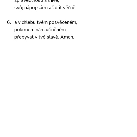
spravedlnosti žíznivé,
svůj nápoj
sám rač
dát věčně
6.
a v chlebu tvém
posvěceném,
pokrmem nám
učiněném,
přebývat v tvé
slávě. Amen.