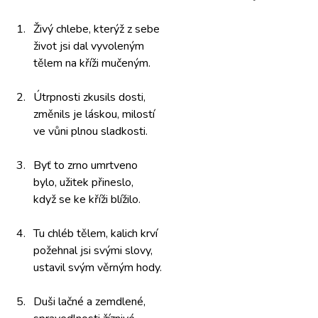
1.
Živý chlebe,
kterýž z sebe
život jsi
dal vyvoleným
tělem na
kříži mučeným.
2.
Útrpnosti zkusils
dosti,
změnils je
láskou, milostí
ve vůni
plnou sladkosti.
3.
Byť to
zrno umrtveno
bylo, užitek
přineslo,
když se
ke kříži
blížilo.
4.
Tu chléb
tělem, kalich
krví
požehnal jsi
svými slovy,
ustavil svým
věrným hody.
5.
Duši lačné
a zemdlené,