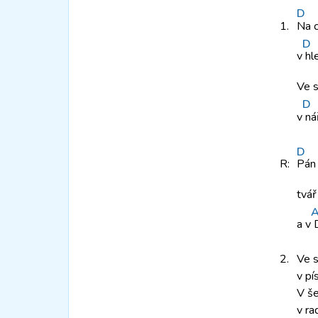
D
1.
Na 
D
v
hle
Ve 
D
v
nář
D
R:
Pá
tvá
a v
D
2.
Ve s
v pís
V š
v ra