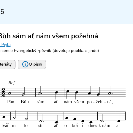
25
Bůh sám ať nám všem požehná
ří Pejla
licence Evangelický zpěvník (dovoluje publikaci jinde)
info
eriály
O písni