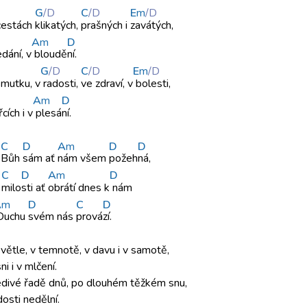
G
/D
C
/D
E
m
/D
cestách
klikatých,
prašných i
zavátých,
A
m
D
dání, v
bloudě
ní.
G
/D
C
/D
E
m
/D
smutku,
v
radosti,
ve zdraví,
v
bolesti,
A
m
D
cích i v
plesá
ní.
C
D
A
m
D
D
n
Bůh
sám ať
nám všem
pož
eh
ná,
C
D
A
m
D
ř
milo
sti ať
obrátí dnes
k
nám
A
m
D
C
D
uchu
svém nás
prová
zí.
větle,
v temnotě, v davu
i v samotě,
ni i v mlčení.
edivé řadě
dnů, po
dlouhém těžkém
snu,
dosti nedělní.