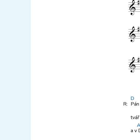
D
R:
Pá
tvá
a v
D