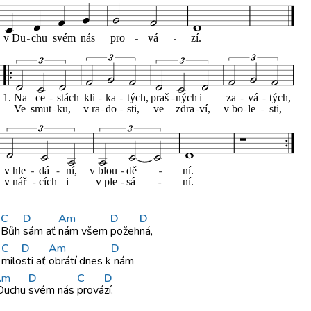
C
D
A
m
D
D
n
Bůh
sám ať
nám všem
pož
eh
ná,
C
D
A
m
D
ř
milo
sti ať
obrátí dnes
k
nám
A
m
D
C
D
uchu
svém nás
prová
zí.