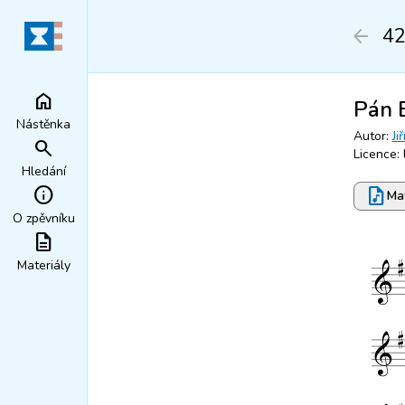
4
arrow_back
home
Pán 
Nástěnka
Autor:
Ji
search
Licence: 
Hledání
info
audio_file
Mat
O zpěvníku
description
Materiály