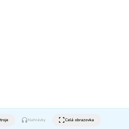
headphones
fullscreen
troje
Nahrávky
Celá obrazovka