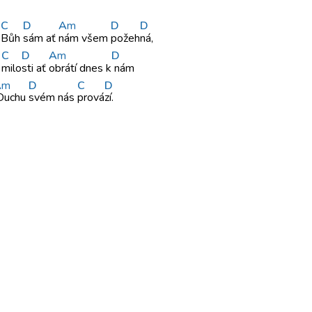
C
D
A
m
D
D
n
Bůh
sám ať
nám všem
pož
eh
ná,
C
D
A
m
D
ř
milo
sti ať
obrátí dnes
k
nám
A
m
D
C
D
uchu
svém nás
prová
zí.