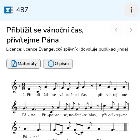
487
more_vert
Přiblížil se vánoční čas,
chevron_left
chevron_right
přivítejme Pána
Licence: licence Evangelický zpěvník (dovoluje publikaci jinde)
audio_file
info
Materiály
O písni