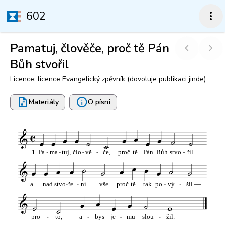
602
more_vert
Pamatuj, člověče, proč tě Pán
chevron_left
chevron_right
Bůh stvořil
Licence: licence Evangelický zpěvník (dovoluje publikaci jinde)
audio_file
info
Materiály
O písni