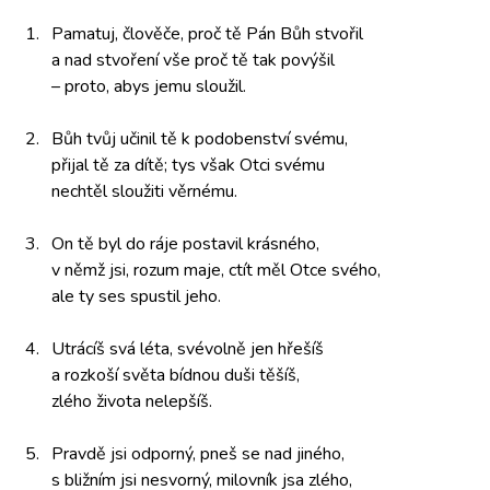
1.
Pamatuj, člověče,
proč tě
Pán Bůh
stvořil
a nad stvoření
vše proč
tě tak
povýšil
– proto,
abys jemu
sloužil.
2.
Bůh tvůj
učinil tě
k podobenství svému,
přijal tě
za dítě;
tys však
Otci svému
nechtěl sloužiti
věrnému.
3.
On tě
byl do
ráje postavil
krásného,
v němž jsi,
rozum maje,
ctít měl
Otce svého,
ale ty
ses spustil jeho.
4.
Utrácíš svá
léta, svévolně
jen hřešíš
a rozkoší světa
bídnou duši
těšíš,
zlého života
nelepšíš.
5.
Pravdě jsi
odporný, pneš
se nad
jiného,
s bližním jsi
nesvorný, milovník
jsa zlého,