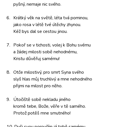
pyšný, nemaje
nic svého.
6.
Krátký věk
na světě,
léta tvá
pominou,
jako rosa
v létě tvé
útěchy zhynou.
Kéž bys
dal se
cestou jinou.
7.
Pokoř se
v tichosti, volej
k Bohu svému
a žádej milosti
sobě nehodnému,
Kristu důvěřuj
samému!
8.
Otče milostivý,
pro smrt
Syna svého
slyš hlas
můj truchlivý
a mne nehodného
přijmi na
milost pro něho.
9.
Útočiště sobě
nekladu jiného
kromě tebe,
Bože, věře
v tě samého.
Protož potěš
mne smutného!
10.
Duši svou
poroučím já
tobě samému,