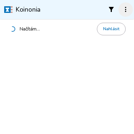
Koinonia
filter_alt
more_vert
Načítám…
Nahlásit
Načítání…