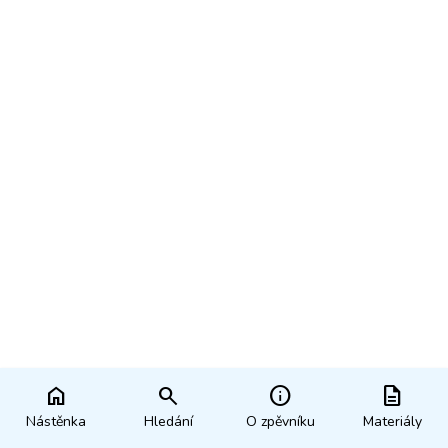
home
search
info
description
Nástěnka
Hledání
O zpěvníku
Materiály