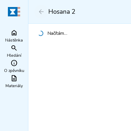
Hosana 2
arrow_back
home
Načítám…
Načítání…
Nástěnka
search
Hledání
info
O zpěvníku
description
Materiály