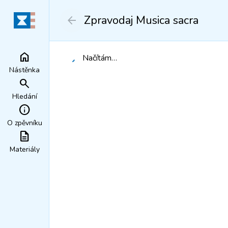
Zpravodaj Musica sacra
arrow_back
home
Načítám…
Načítání…
Nástěnka
search
Hledání
info
O zpěvníku
description
Materiály