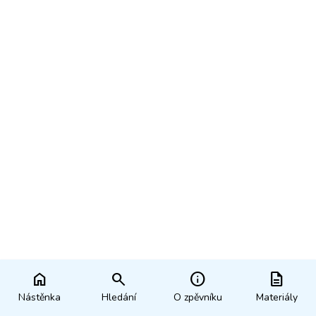
home
search
info
description
Nástěnka
Hledání
O zpěvníku
Materiály