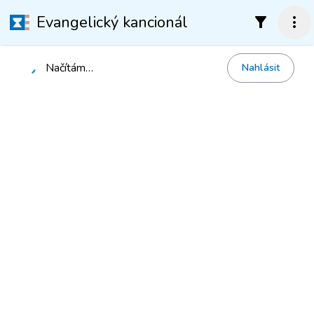
Evangelický kancionál
filter_alt
more_vert
Načítám…
Nahlásit
Načítání…