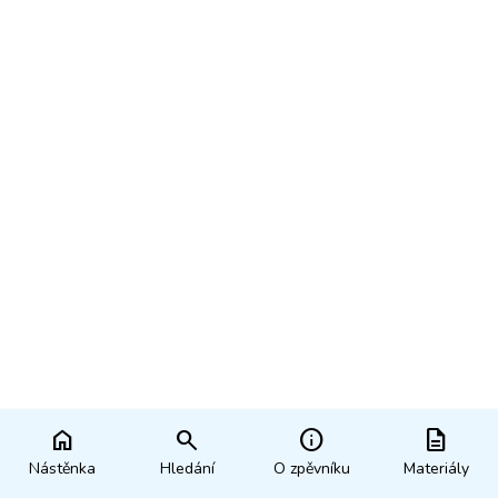
home
search
info
description
Nástěnka
Hledání
O zpěvníku
Materiály