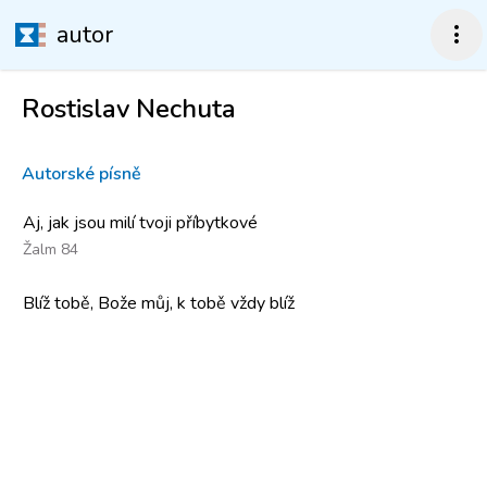
autor
more_vert
Rostislav Nechuta
Autorské písně
Aj, jak jsou milí tvoji příbytkové
Žalm 84
Blíž tobě, Bože můj, k tobě vždy blíž