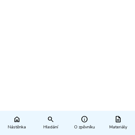
home
search
info
description
Nástěnka
Hledání
O zpěvníku
Materiály