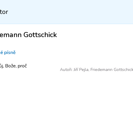
tor
demann Gottschick
é písně
j, Bože, proč
Autoři:
Jiří Pejla
,
Friedemann Gottschic