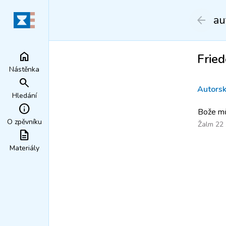
au
arrow_back
home
Frie
Nástěnka
search
Autorsk
Hledání
info
Bože mů
O zpěvníku
Žalm 22
description
Materiály