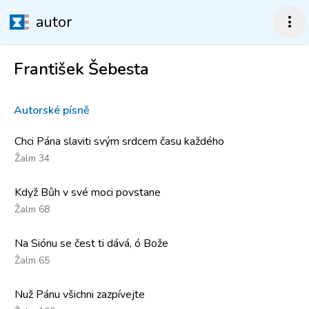
autor
more_vert
František Šebesta
Autorské písně
Chci Pána slaviti svým srdcem času každého
Žalm 34
Když Bůh v své moci povstane
Žalm 68
Na Siónu se čest ti dává, ó Bože
Žalm 65
Nuž Pánu všichni zazpívejte