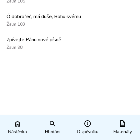
Žalm 105
Ó dobrořeč, má duše, Bohu svému
Žalm 103
Zpívejte Pánu nové písně
Žalm 98
home
search
info
description
Nástěnka
Hledání
O zpěvníku
Materiály