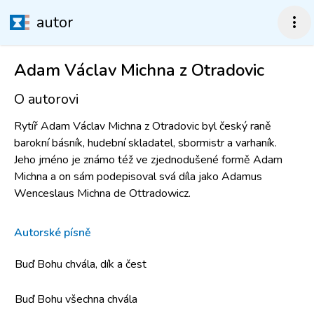
autor
more_vert
Adam Václav Michna z Otradovic
O autorovi
Rytíř Adam Václav Michna z Otradovic byl český raně
barokní básník, hudební skladatel, sbormistr a varhaník.
Jeho jméno je známo též ve zjednodušené formě Adam
Michna a on sám podepisoval svá díla jako Adamus
Wenceslaus Michna de Ottradowicz.
Autorské písně
Buď Bohu chvála, dík a čest
Buď Bohu všechna chvála