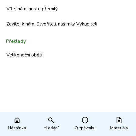
Vítej nám, hoste přemilý
Zavítej k nám, Stvořiteli, náš milý Vykupiteli
Překlady
Velikonoční oběti
home
search
info
description
Nástěnka
Hledání
O zpěvníku
Materiály