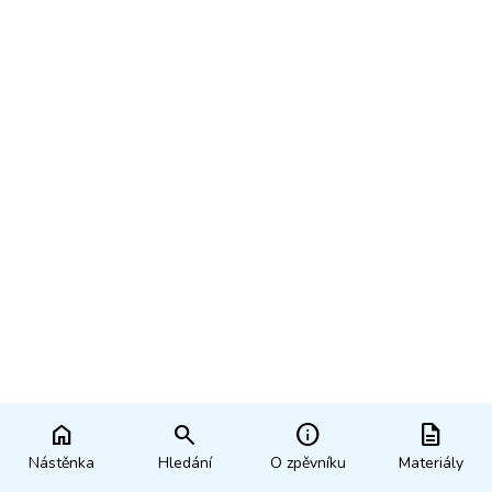
home
search
info
description
Nástěnka
Hledání
O zpěvníku
Materiály