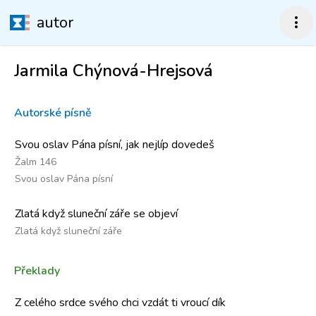
autor
more_vert
Jarmila Chýnová-Hrejsová
Autorské písně
Svou oslav Pána písní, jak nejlíp dovedeš
Žalm 146
Svou oslav Pána písní
Zlatá když sluneční záře se objeví
Zlatá když sluneční záře
Překlady
Z celého srdce svého chci vzdát ti vroucí dík