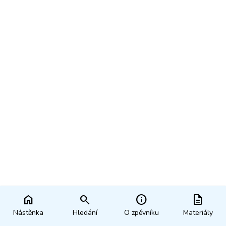
home
search
info
description
Nástěnka
Hledání
O zpěvníku
Materiály