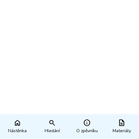
home
search
info
description
Nástěnka
Hledání
O zpěvníku
Materiály