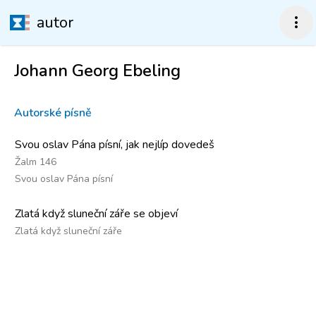
autor
more_vert
Johann Georg Ebeling
Autorské písně
Svou oslav Pána písní, jak nejlíp dovedeš
Žalm 146
Svou oslav Pána písní
Zlatá když sluneční záře se objeví
Zlatá když sluneční záře