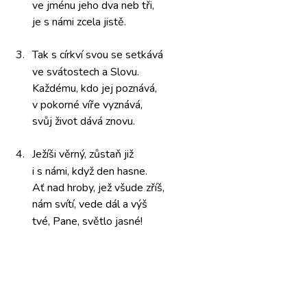
ve jménu
jeho dva
neb tři,
je s námi
zcela jistě.
3.
Tak s církví
svou se
setkává
ve svátostech
a Slovu.
Každému, kdo
jej poznává,
v pokorné víře
vyznává,
svůj život
dává znovu.
4.
Ježíši věrný,
zůstaň již
i s námi, když
den hasne.
Ať nad
hroby, jež
všude zříš,
nám svítí,
vede dál
a výš
tvé, Pane,
světlo jasné!