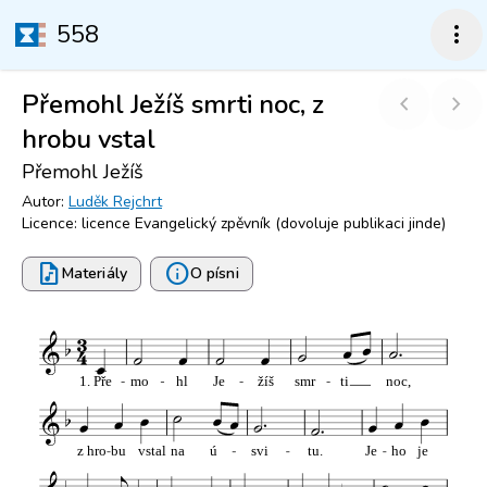
558
more_vert
Přemohl Ježíš smrti noc, z
chevron_left
chevron_right
hrobu vstal
Přemohl Ježíš
Autor:
Luděk Rejchrt
Licence: licence Evangelický zpěvník (dovoluje publikaci jinde)
audio_file
info
Materiály
O písni