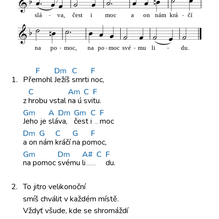
F
D
m
C
F
1.
Pře
mohl
Ježíš
smrti
noc,
C
A
m
C
F
z
hrobu vstal
na ú
svi
tu.
G
m
A
D
m
G
m
C
F
Jeho je
slá
va,
čest
i
moc
D
m
G
C
G
F
a on
nám
kráčí
na po
moc,
G
m
D
m
A#
C
F
na pomoc
svému
li
du.
2.
To jitro
velikonoční
smíš chválit
v každém místě.
Vždyť všude,
kde se
shromáždí